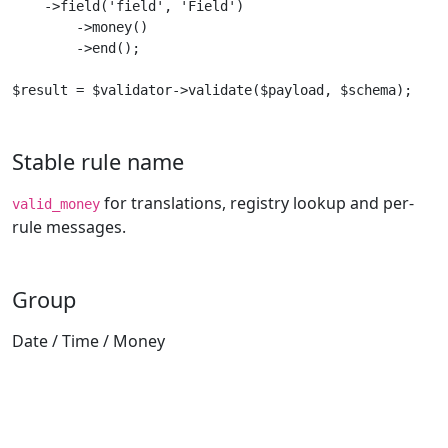
    ->field('field', 'Field')

        ->money()

        ->end();

$result = $validator->validate($payload, $schema);
Stable rule name
for translations, registry lookup and per-
valid_money
rule messages.
Group
Date / Time / Money