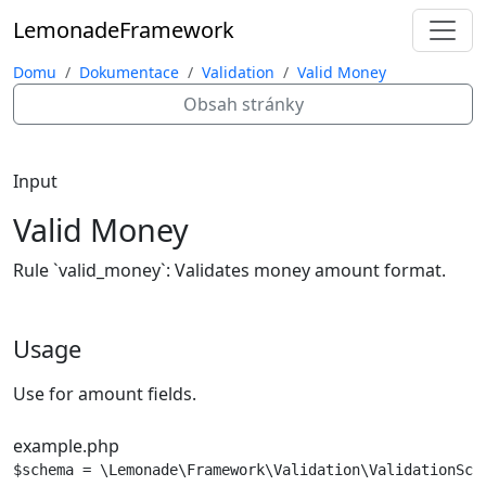
Lemonade
Framework
Domu
Dokumentace
Validation
Valid Money
Obsah stránky
Input
Valid Money
Rule `valid_money`: Validates money amount format.
Usage
Use for amount fields.
example.php
$schema = \Lemonade\Framework\Validation\ValidationSche