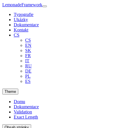
Lemonade
Framework
Typografie
Ukázky
Dokumentace
Kontakt
CS
CS
EN
SK
FR
IT
RU
DE
PL
ES
Theme
Domu
Dokumentace
Validation
Exact Length
Obsah stránky