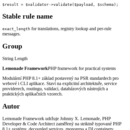
$result = $validator->validate($payload, $schema);
Stable rule name
for translations, registry lookup and per-rule
exact_length
messages.
Group
String Length
Lemonade Framework
PHP framework for practical systems
Modulární PHP 8.1+ základ postavený na PSR standardech pro
webové i CLI aplikace. Staví na explicitní architektuře, service
providerech, routingu, validaci, databázových nástrojích a
praktických aplikačních vzorech.
Autor
Lemonade Framework udržuje Johnny X. Lemonade, PHP
Developer & Code Architect zaměřený na striktně typované PHP
8.1+ systémy, decoupled services, monorepa a DI containery.