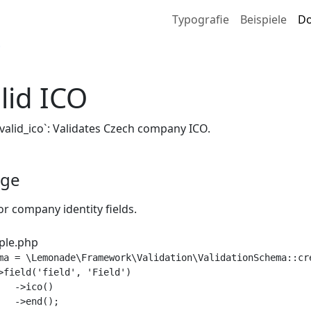
Typografie
Beispiele
Do
O
lid ICO
`valid_ico`: Validates Czech company ICO.
age
or company identity fields.
ple.php
ma = \Lemonade\Framework\Validation\ValidationSchema::cre
>field('field', 'Field')

   ->ico()

   ->end();
