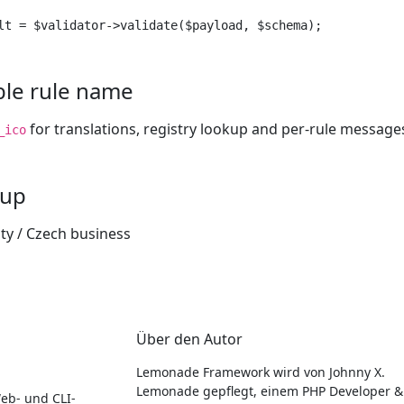
lt = $validator->validate($payload, $schema);
ble rule name
for translations, registry lookup and per-rule message
_ico
oup
ity / Czech business
Über den Autor
Lemonade Framework wird von Johnny X.
Lemonade gepflegt, einem PHP Developer &
eb- und CLI-