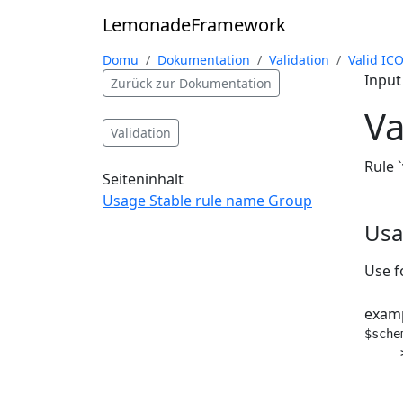
Lemonade
Framework
Domu
Dokumentation
Validation
Valid IC
Input
Zurück zur Dokumentation
Va
Validation
Rule 
Seiteninhalt
Usage
Stable rule name
Group
Us
Use f
exam
$sche
    -
     
     