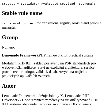
$result = $validator->validate($payload, $schema);
Stable rule name
for translations, registry lookup and per-rule
is_natural_no_zero
messages.
Group
Numeric
Lemonade Framework
PHP framework for practical systems
Modulární PHP 8.1+ základ postavený na PSR standardech pro
webové i CLI aplikace. Staví na explicitní architektuře, service
providerech, routingu, validaci, databázových nástrojích a
praktických aplikačních vzorech.
Autor
Lemonade Framework udržuje Johnny X. Lemonade, PHP
Developer & Code Architect zaměřený na striktně typované PHP
8.1+ systémy, decoupled services, monorepa a DI containery.