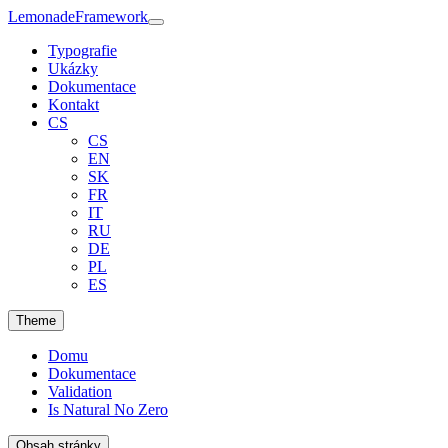
Lemonade
Framework
Typografie
Ukázky
Dokumentace
Kontakt
CS
CS
EN
SK
FR
IT
RU
DE
PL
ES
Theme
Domu
Dokumentace
Validation
Is Natural No Zero
Obsah stránky