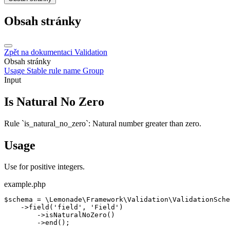
Obsah stránky
Zpět na dokumentaci
Validation
Obsah stránky
Usage
Stable rule name
Group
Input
Is Natural No Zero
Rule `is_natural_no_zero`: Natural number greater than zero.
Usage
Use for positive integers.
example.php
$schema = \Lemonade\Framework\Validation\ValidationSche
    ->field('field', 'Field')

        ->isNaturalNoZero()

        ->end();
